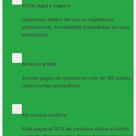
100% legal y seguro
Operamos dentro del marco regulatorio 
internacional, brindándote tranquilidad en cada 
transacción.
Alcance global
Acepta pagos de clientes en más de 180 países si
restricciones geográficas.
Sin costos ocultos
Solo pagas el 10% de comisión sobre el monto 